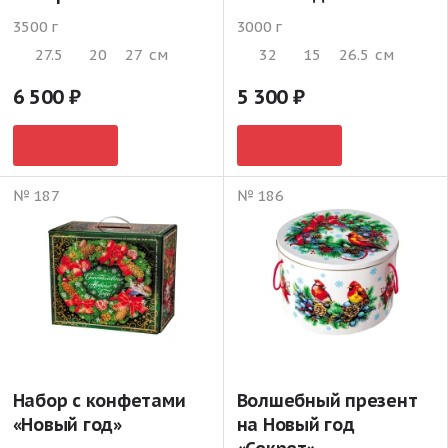
3500 г
3000 г
27.5
20
27
см
32
15
26.5
см
6 500
5 300
№ 187
№ 186
Набор с конфетами
Волшебный презент
«Новый год»
на Новый год