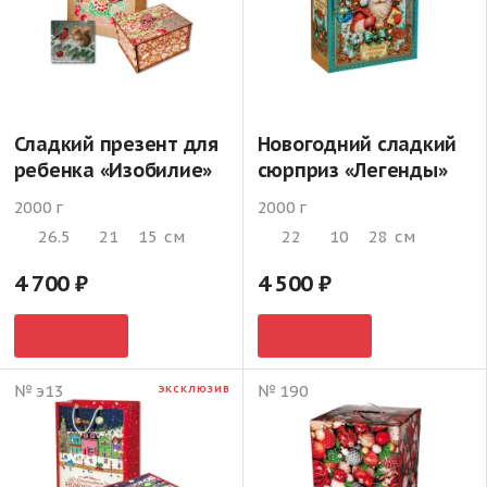
Сладкий презент для
Новогодний сладкий
ребенка «Изобилие»
сюрприз «Легенды»
2000 г
2000 г
26.5
21
15
см
22
10
28
см
4 700
4 500
№ э13
№ 190
ЭКСКЛЮЗИВ