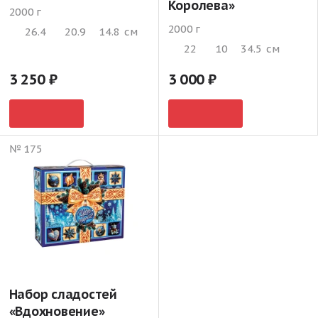
Королева»
2000 г
2000 г
26.4
20.9
14.8
см
22
10
34.5
см
3 250
3 000
№ 175
Набор сладостей
«Вдохновение»