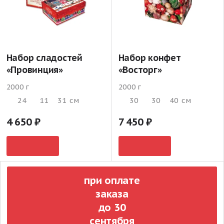
Набор сладостей
Набор конфет
«Провинция»
«Восторг»
2000 г
2000 г
24
11
31
см
30
30
40
см
4 650
7 450
при оплате
заказа
до 30
сентября