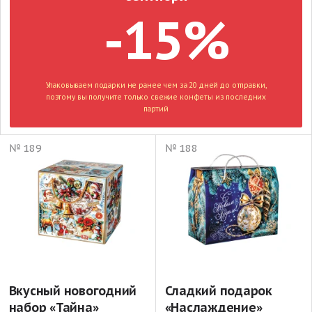
-15%
Упаковываем подарки не ранее чем за 20 дней до отправки,
поэтому вы получите только свежие конфеты из последних
партий
№ 189
№ 188
Вкусный новогодний
Сладкий подарок
набор «Тайна»
«Наслаждение»