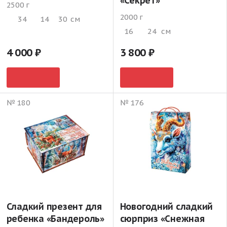
«Секрет»
2500 г
2000 г
34
14
30
см
16
24
см
4 000
3 800
№ 180
№ 176
Сладкий презент для
Новогодний сладкий
ребенка «Бандероль»
сюрприз «Снежная