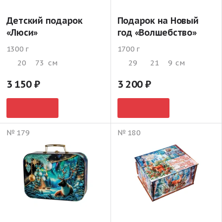
Детский подарок
Подарок на Новый
«Люси»
год «Волшебство»
1300 г
1700 г
20
73
см
29
21
9
см
3 150
3 200
№ 179
№ 180