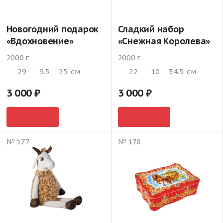
Новогодний подарок
Сладкий набор
«Вдохновение»
«Снежная Королева»
2000 г
2000 г
29
9.5
25
см
22
10
34.5
см
3 000
3 000
№ 177
№ 178