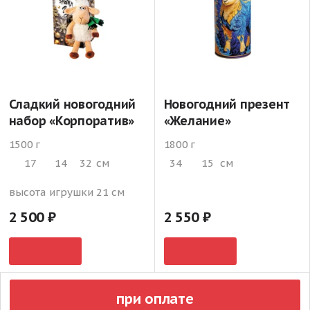
Сладкий новогодний
Новогодний презент
набор «Корпоратив»
«Желание»
1500 г
1800 г
17
14
32
см
34
15
см
высота игрушки 21 см
2 500
2 550
при оплате