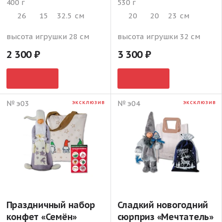
400 г
530 г
26
15
32.5
см
20
20
23
см
высота игрушки 28 см
высота игрушки 32 см
2 300
3 300
№ э03
№ э04
ЭКСКЛЮЗИВ
ЭКСКЛЮЗИВ
Праздничный набор
Сладкий новогодний
конфет «Семён»
сюрприз «Мечтатель»