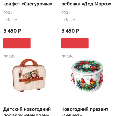
конфет «Снегурочка»
ребенка «Дед Мороз»
900 г
900 г
48
см
48
см
3 450
3 450
№ 185
№ 186
Детский новогодний
Новогодний презент
подарок «Чемодан»
«Секрет»