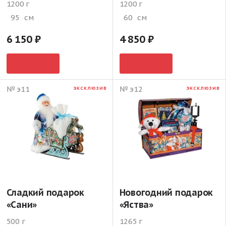
1200 г
1200 г
95
см
60
см
6 150
4 850
№ э11
№ э12
ЭКСКЛЮЗИВ
ЭКСКЛЮЗИВ
Сладкий подарок
Новогодний подарок
«Сани»
«Яства»
500 г
1265 г