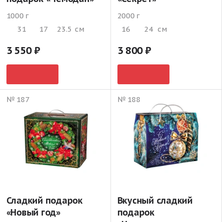
1000 г
2000 г
31
17
23.5
см
16
24
см
3 550
3 800
№ 187
№ 188
Сладкий подарок
Вкусный сладкий
«Новый год»
подарок