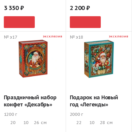
3 350
2 200
№ э17
№ э18
ЭКСКЛЮЗИВ
ЭКСКЛЮЗИВ
Праздничный набор
Подарок на Новый
конфет «Декабрь»
год «Легенды»
1200 г
2000 г
20
10
26
см
22
10
28
см