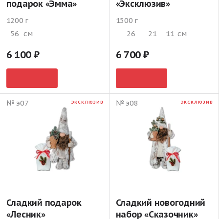
подарок «Эмма»
«Эксклюзив»
1200 г
1500 г
56
см
26
21
11
см
6 100
6 700
№ э07
№ э08
ЭКСКЛЮЗИВ
ЭКСКЛЮЗИВ
Сладкий подарок
Сладкий новогодний
«Лесник»
набор «Сказочник»