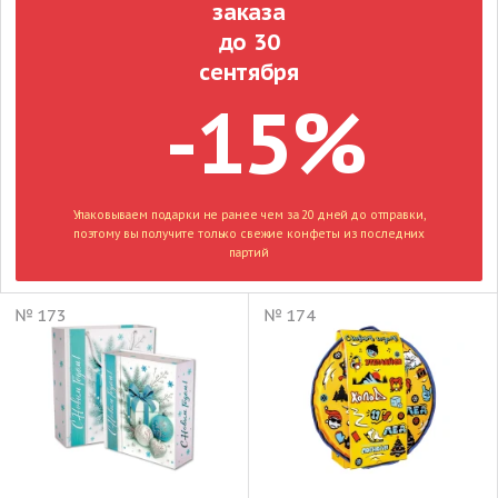
заказа
до 30
сентября
-15%
Упаковываем подарки не ранее чем за 20 дней до отправки,
поэтому вы получите только свежие конфеты из последних
партий
№ 173
№ 174