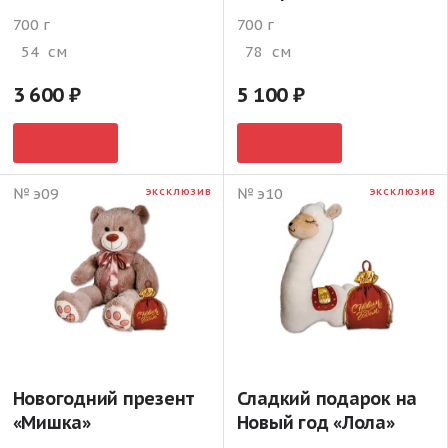
700 г
700 г
54
см
78
см
3 600
5 100
№ э09
№ э10
ЭКСКЛЮЗИВ
ЭКСКЛЮЗИВ
Новогодний презент
Сладкий подарок на
«Мишка»
Новый год «Лола»