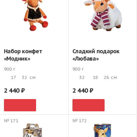
Набор конфет
Сладкий подарок
«Модник»
«Любава»
900 г
900 г
17
32
см
32
18
26
см
2 440
2 440
№ 171
№ 172