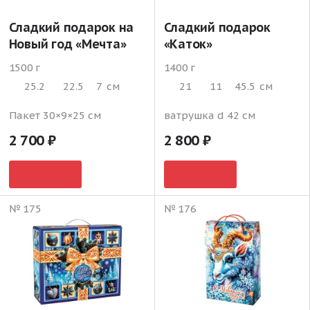
Сладкий подарок на
Сладкий подарок
Новый год «Мечта»
«Каток»
1500 г
1400 г
25.2
22.5
7
см
21
11
45.5
см
Пакет 30×9×25 см
ватрушка d 42 см
2 700
2 800
№ 175
№ 176