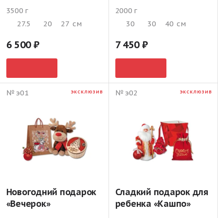
3500 г
2000 г
27.5
20
27
см
30
30
40
см
6 500
7 450
№ э01
№ э02
ЭКСКЛЮЗИВ
ЭКСКЛЮЗИВ
Новогодний подарок
Сладкий подарок для
«Вечерок»
ребенка «Кашпо»