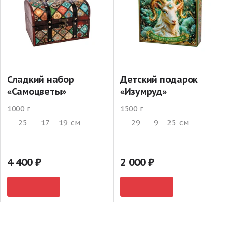
Сладкий набор
Детский подарок
«Самоцветы»
«Изумруд»
1000 г
1500 г
25
17
19
см
29
9
25
см
4 400
2 000