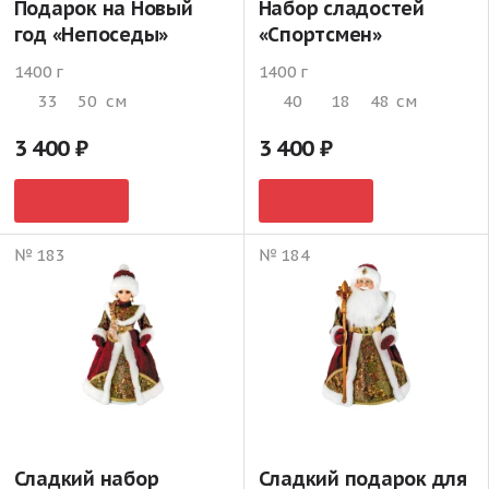
Подарок на Новый
Набор сладостей
год «Непоседы»
«Спортсмен»
1400 г
1400 г
33
50
см
40
18
48
см
3 400
3 400
№ 183
№ 184
Сладкий набор
Сладкий подарок для