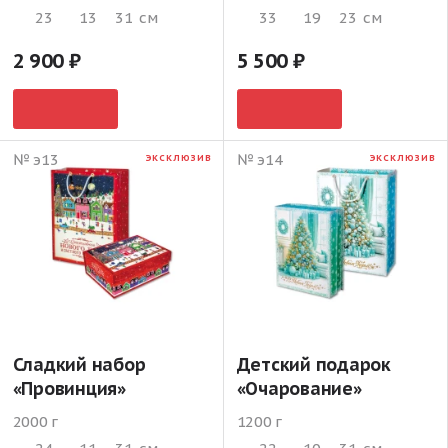
23
13
31
см
33
19
23
см
2 900
5 500
№ э13
№ э14
ЭКСКЛЮЗИВ
ЭКСКЛЮЗИВ
Сладкий набор
Детский подарок
«Провинция»
«Очарование»
2000 г
1200 г