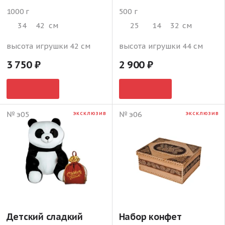
1000 г
500 г
34
42
см
25
14
32
см
высота игрушки 42 см
высота игрушки 44 см
3 750
2 900
№ э05
№ э06
ЭКСКЛЮЗИВ
ЭКСКЛЮЗИВ
Детский сладкий
Набор конфет