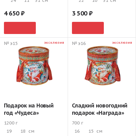
24
11
31
см
22
10
31
см
4 650
3 500
№ э15
№ э16
ЭКСКЛЮЗИВ
ЭКСКЛЮЗИВ
Подарок на Новый
Сладкий новогодний
год «Чудеса»
подарок «Награда»
1200 г
700 г
19
18
см
16
15
см