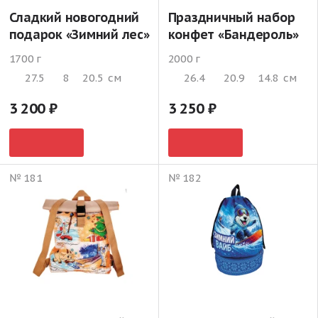
Сладкий новогодний
Праздничный набор
подарок «Зимний лес»
конфет «Бандероль»
1700 г
2000 г
27.5
8
20.5
см
26.4
20.9
14.8
см
3 200
3 250
№ 181
№ 182