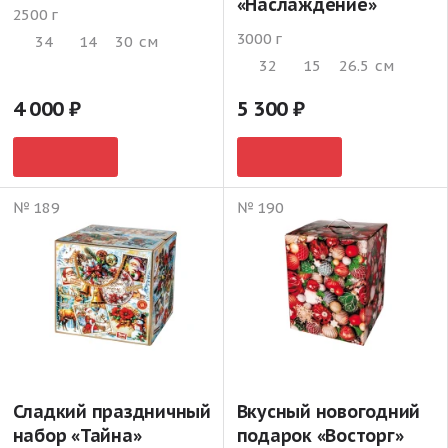
«Наслаждение»
2500 г
3000 г
34
14
30
см
32
15
26.5
см
4 000
5 300
№ 189
№ 190
Сладкий праздничный
Вкусный новогодний
набор «Тайна»
подарок «Восторг»